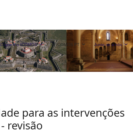
O que é o ICOMOS
O ICOMOS PT
Junte-se a nós
dade para as intervenções
- revisão