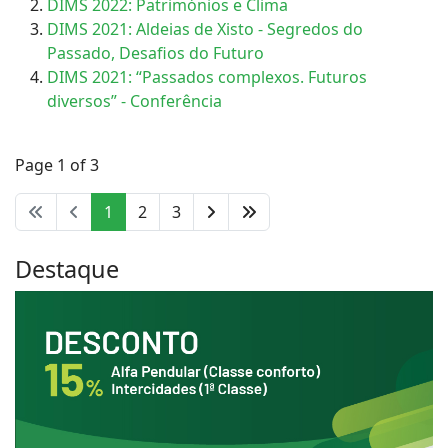
DIMS 2022: Patrimónios e Clima
DIMS 2021: Aldeias de Xisto - Segredos do
Passado, Desafios do Futuro
DIMS 2021: “Passados complexos. Futuros
diversos” - Conferência
Page 1 of 3
1
2
3
Destaque