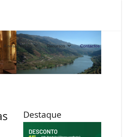
A nossa acção
Recursos
Contactos
as
Destaque