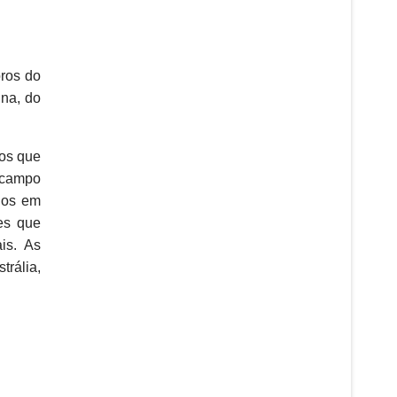
ros do
nna, do
ios que
o campo
ados em
es que
is. As
rália,