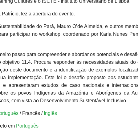
g Cultures e o ISCTE - Instituto Universitário de Lisboa.
atrício, fez a abertura do evento.
Sustentabilidade do Pará, Mauro O’de Almeida, e outros memb
para participar no workshop, coordenado por Karla Nunes Pe
imeiro passo para compreender e abordar os potenciais e desaf
 objetivo 11.4. Procura responder às necessidades atuais d
dução deste documento e a identificação de exemplos localiz
a implementação. Este foi o desafio proposto aos estudant
 e apresentaram estudos de caso nacionais e internaciona
sobre os povos Indígenas da Amazónia e Aborígenes da Aust
oas, com vista ao Desenvolvimento Sustentável Inclusivo.
ortuguês
/ Francês /
Inglês
leto em
Português