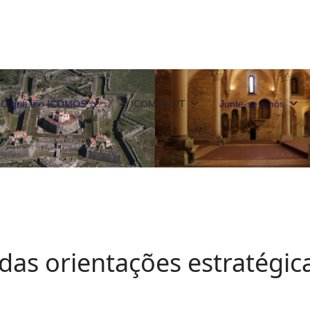
O que é o ICOMOS
O ICOMOS PT
Junte-se a nós
das orientações estratégic