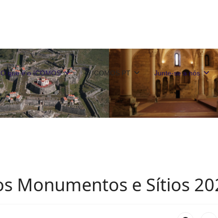
O que é o ICOMOS
O ICOMOS PT
Junte-se a nós
dos Monumentos e Sítios 20