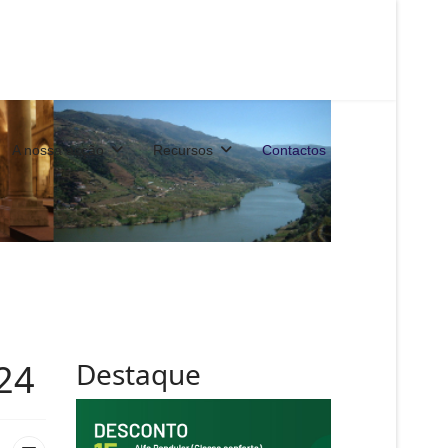
A nossa acção
Recursos
Contactos
24
Destaque