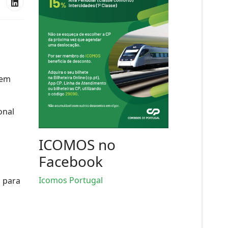
 em
onal
ICOMOS no
Facebook
Icomos Portugal
a para