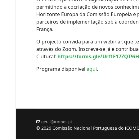
permitindo a cocriação de novos conhecim
Horizonte Europa da Comissão Europeia e p
parceiros de implementação sob a coordena
França.
O projecto convida para um webinar, que te
através do Zoom. Inscreva-se já e contrib
Cultural:
https://forms.gle/Urf1E17ZQT9i
Programa disponível
aqui
.
geral@icomos.pt
© 2026 Comissão Nacional Portuguesa do ICOM