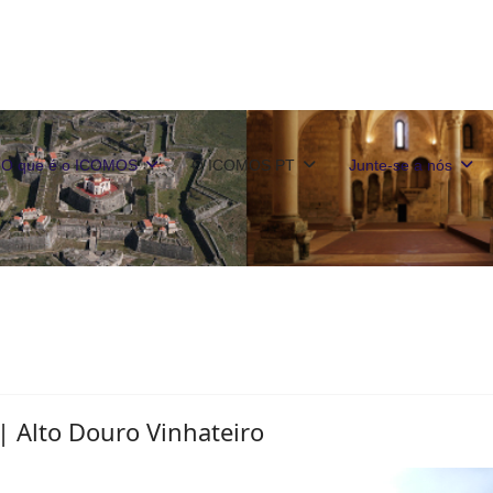
O que é o ICOMOS
O ICOMOS PT
Junte-se a nós
 Alto Douro Vinhateiro