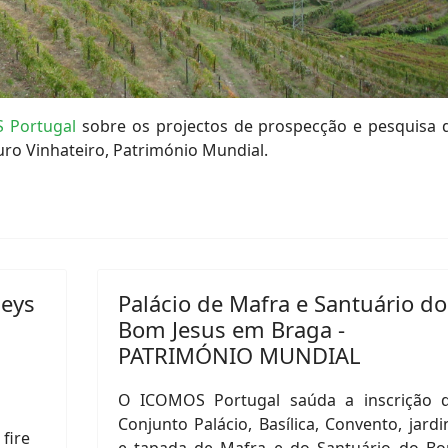
 Portugal
sobre os projectos de prospecção e pesquisa 
uro Vinhateiro, Património Mundial.
neys
Palácio de Mafra e Santuário do
Bom Jesus em Braga -
PATRIMÓNIO MUNDIAL
O ICOMOS Portugal saúda a inscrição 
Conjunto Palácio, Basílica, Convento, jardi
 fire
e tapada de Mafra e do Santuário do B