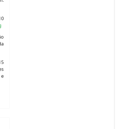
10
g
ão
da
15
es
 e