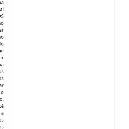
ma
al
OS
ao
er
ao
do
ue
or
ia
os
às
er
 o
o.
té
 a
es
os