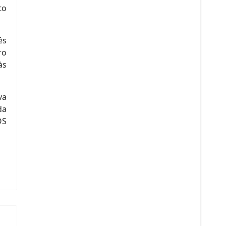
to
ês
ro
às
va
da
OS