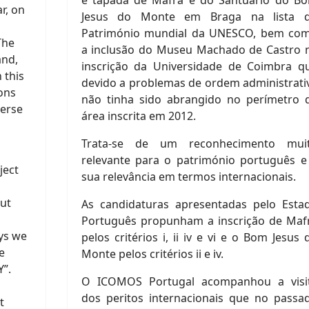
r, on
Jesus do Monte em Braga na lista 
Património mundial da UNESCO, bem co
The
a inclusão do Museu Machado de Castro 
and,
inscrição da Universidade de Coimbra q
 this
devido a problemas de ordem administrati
ons
não tinha sido abrangido no perímetro 
verse
área inscrita em 2012.
Trata-se de um reconhecimento mui
relevante para o património português e
ject
sua relevância em termos internacionais.
ut
As candidaturas apresentadas pelo Esta
Português propunham a inscrição de Maf
ays we
pelos critérios i, ii iv e vi e o Bom Jesus 
e
Monte pelos critérios ii e iv.
”.
O ICOMOS Portugal acompanhou a visi
dos peritos internacionais que no passa
t