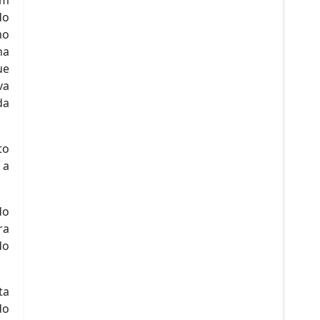
do
mo
na
ue
va
da
to
 a
do
ra
do
ta
do