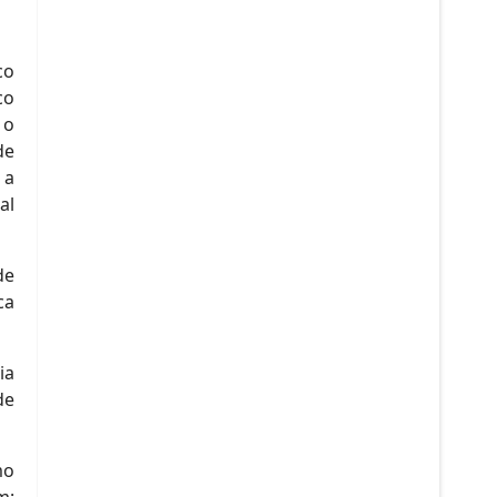
co
co
 o
de
 a
al
de
ca
ia
de
mo
m: