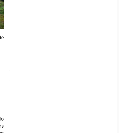
de
do
ns
om