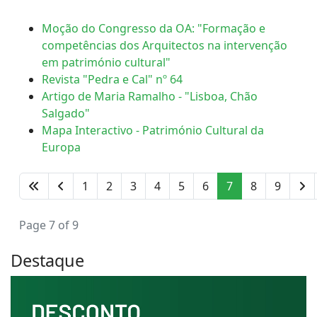
Moção do Congresso da OA: "Formação e
competências dos Arquitectos na intervenção
em património cultural"
Revista "Pedra e Cal" nº 64
Artigo de Maria Ramalho - "Lisboa, Chão
Salgado"
Mapa Interactivo - Património Cultural da
Europa
1
2
3
4
5
6
7
8
9
Page 7 of 9
Destaque