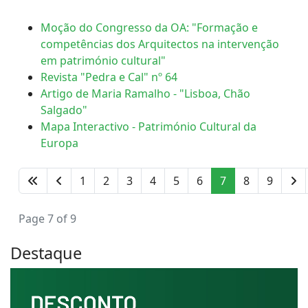
Moção do Congresso da OA: "Formação e
competências dos Arquitectos na intervenção
em património cultural"
Revista "Pedra e Cal" nº 64
Artigo de Maria Ramalho - "Lisboa, Chão
Salgado"
Mapa Interactivo - Património Cultural da
Europa
1
2
3
4
5
6
7
8
9
Page 7 of 9
Destaque