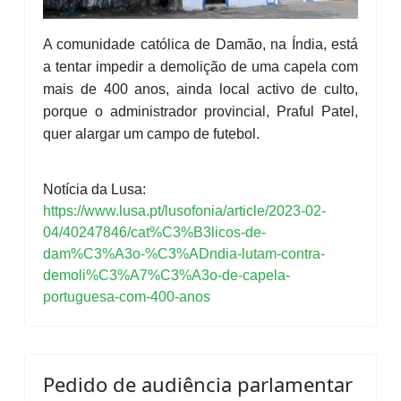
A comunidade católica de Damão, na Índia, está
a tentar impedir a demolição de uma capela com
mais de 400 anos, ainda local activo de culto,
porque o administrador provincial, Praful Patel,
quer alargar um campo de futebol.
Notícia da Lusa:
https://www.lusa.pt/lusofonia/article/2023-02-
04/40247846/cat%C3%B3licos-de-
dam%C3%A3o-%C3%ADndia-lutam-contra-
demoli%C3%A7%C3%A3o-de-capela-
portuguesa-com-400-anos
Pedido de audiência parlamentar