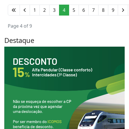
1
2
3
4
5
6
7
8
9
Page 4 of 9
Destaque