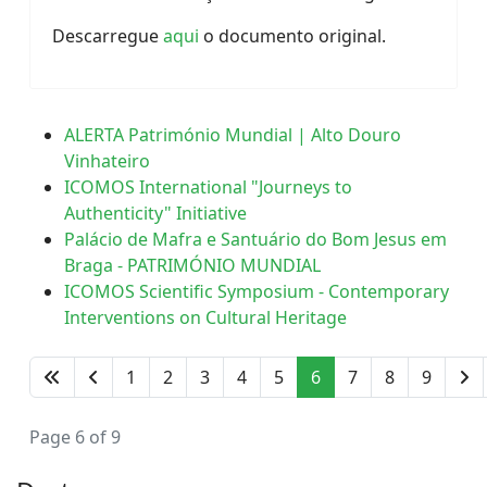
Descarregue
aqui
o documento original.
ALERTA Património Mundial | Alto Douro
Vinhateiro
ICOMOS International "Journeys to
Authenticity" Initiative
Palácio de Mafra e Santuário do Bom Jesus em
Braga - PATRIMÓNIO MUNDIAL
ICOMOS Scientific Symposium - Contemporary
Interventions on Cultural Heritage
1
2
3
4
5
6
7
8
9
Page 6 of 9