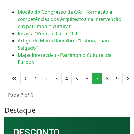
Moção do Congresso da OA: "Formação e
competências dos Arquitectos na intervenção
em património cultural"
Revista "Pedra e Cal" nº 64
Artigo de Maria Ramalho - "Lisboa, Chão
Salgado"
Mapa Interactivo - Património Cultural da
Europa
1
2
3
4
5
6
7
8
9
Page 7 of 9
Destaque