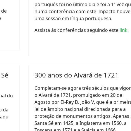
português foi no último dia e foi a 1ª vez q
 de
numa conferência com este impacto houve
s
uma sessão em língua portuguesa.
Assista às conferências seguindo este
link
.
 Sé
300 anos do Alvará de 1721
Completam-se agora três séculos que vigo
o Alvará de 1721, promulgado em 20 de
nal do
Agosto por El-Rey D. João V, que é a primeir
lei de âmbito nacional direcionada para a
o da
proteção de monumentos antigos. Apenas 
 aqui
Santa Sé em 1425, a Inglaterra em 1560, a
Toscana em 1571 e a Suécia em 1666