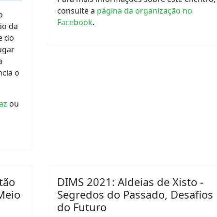
consulte a
página da organização no
o
Facebook
.
ão da
e do
lugar
a
ncia o
az
ou
tão
DIMS 2021: Aldeias de Xisto -
Meio
Segredos do Passado, Desafios
do Futuro