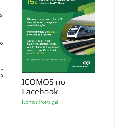
o
do
ou
ão
ICOMOS no
Facebook
Icomos Portugal