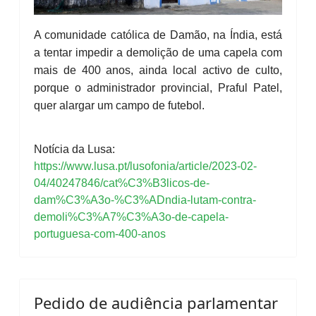
A comunidade católica de Damão, na Índia, está
a tentar impedir a demolição de uma capela com
mais de 400 anos, ainda local activo de culto,
porque o administrador provincial, Praful Patel,
quer alargar um campo de futebol.
Notícia da Lusa:
https://www.lusa.pt/lusofonia/article/2023-02-
04/40247846/cat%C3%B3licos-de-
dam%C3%A3o-%C3%ADndia-lutam-contra-
demoli%C3%A7%C3%A3o-de-capela-
portuguesa-com-400-anos
Pedido de audiência parlamentar