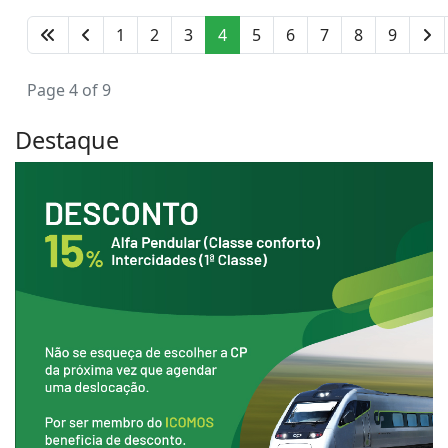
1
2
3
4
5
6
7
8
9
Page 4 of 9
Destaque